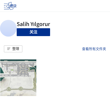
登录
关注
整理
查看所有文件夹