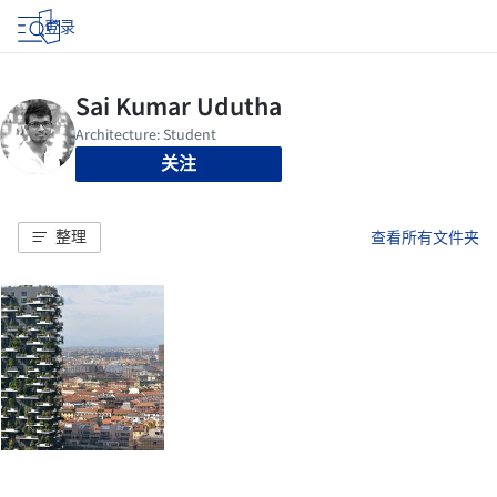
登录
关注
整理
查看所有文件夹