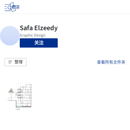
登录
关注
整理
查看所有文件夹