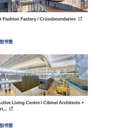
r Fashion Factory / Crossboundaries
加书签
ctive Living Centre / Cibinel Architects +
ri...
加书签