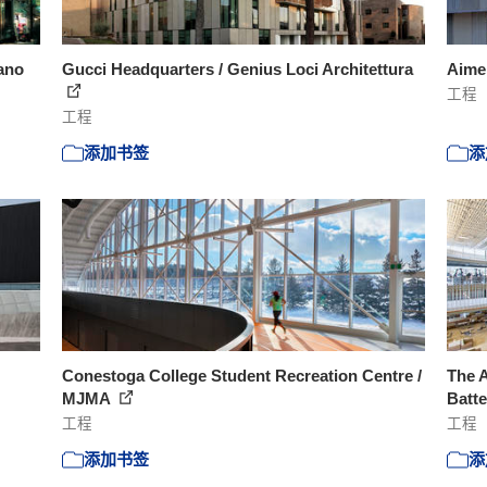
ano
Gucci Headquarters / Genius Loci Architettura
Aime
工程
工程
添加书签
添
Conestoga College Student Recreation Centre /
The A
MJMA
Batte
工程
工程
添加书签
添