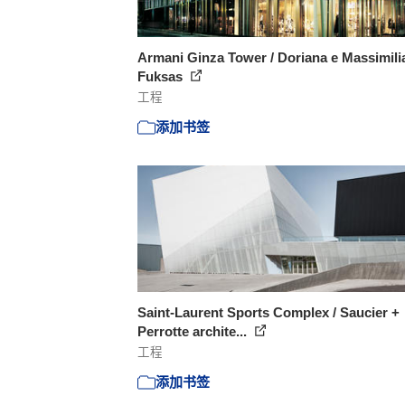
Armani Ginza Tower / Doriana e Massimili
Fuksas
工程
添加书签
Saint-Laurent Sports Complex / Saucier +
Perrotte archite...
工程
添加书签