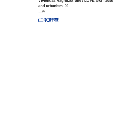
Viviendas Ragnitzstraße / LOVE architect
and urbanism
工程
添加书签