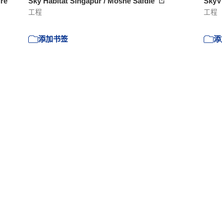
ure
Sky Habitat Singapur / Moshe Safdie
SkyV
工程
工程
添加书签
添