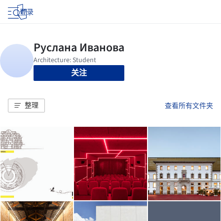
登录
关注
整理
查看所有文件夹