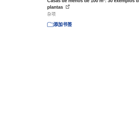
Casas de menos de 100 m²: 30 exemplos d
plantas
杂项
添加书签