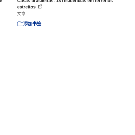
e
Casas brasileiras: 13 residências em terrenos
estreitos
文章
添加书签