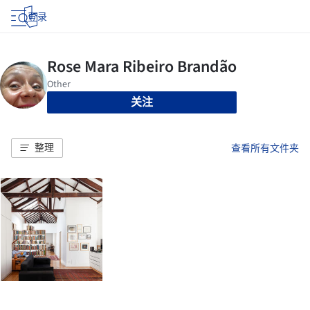
登录
关注
整理
查看所有文件夹