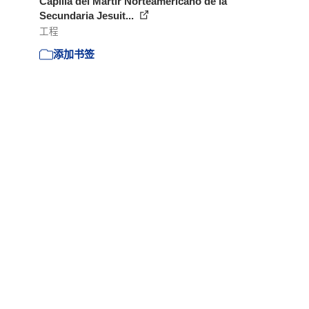
Capilla del Martir Norteamericano de la
Secundaria Jesuit...
工程
添加书签