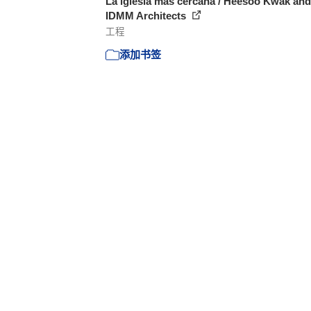
La iglesia más cercana / Heesoo Kwak and
IDMM Architects
工程
添加书签