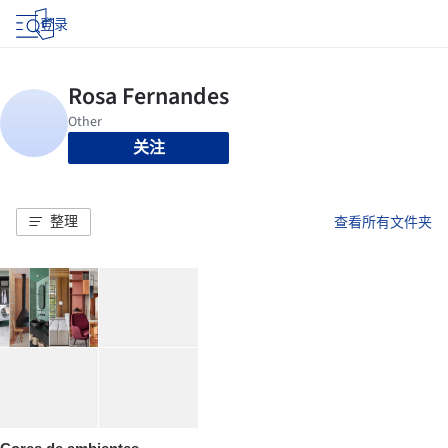
登录
关注
整理
查看所有文件夹