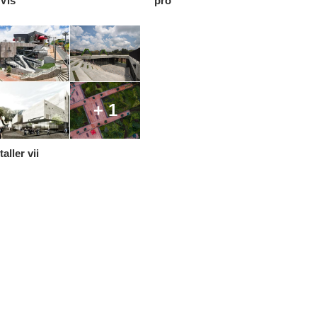
Vis
pro
+ 1
taller vii