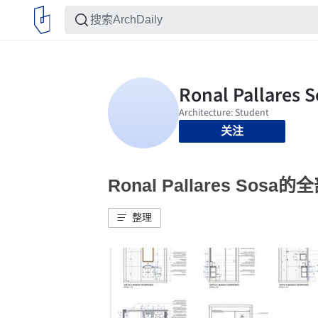
关注
Ronal Pallares Sosa
整理