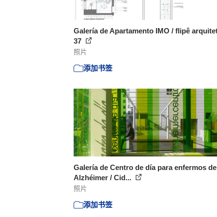
Galería de Apartamento IMO / flipê arquitet
37
照片
添加书签
Galería de Centro de día para enfermos de
Alzhéimer / Cid...
照片
添加书签