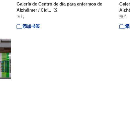
Galería de Centro de día para enfermos de
Galer
Alzhéimer / Cid...
Alzhé
照片
照片
添加书签
添