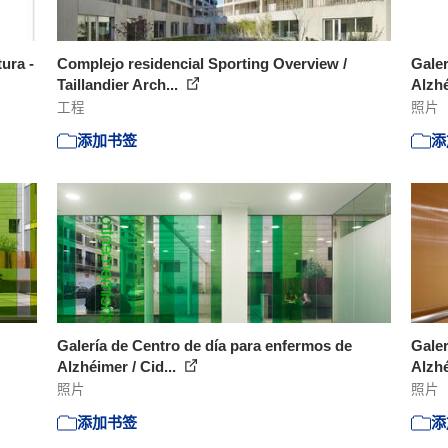
ura -
Complejo residencial Sporting Overview /
Galer
Taillandier Arch...
Alzhé
工程
照片
添加书签
添
Galería de Centro de día para enfermos de
Galer
Alzhéimer / Cid...
Alzhé
照片
照片
添加书签
添