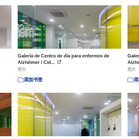
Galería de Centro de día para enfermos de
Galer
Alzhéimer / Cid...
Alzhé
照片
照片
添加书签
添