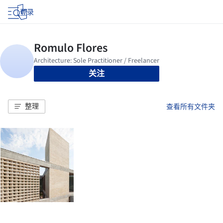
登录
关注
整理
查看所有文件夹