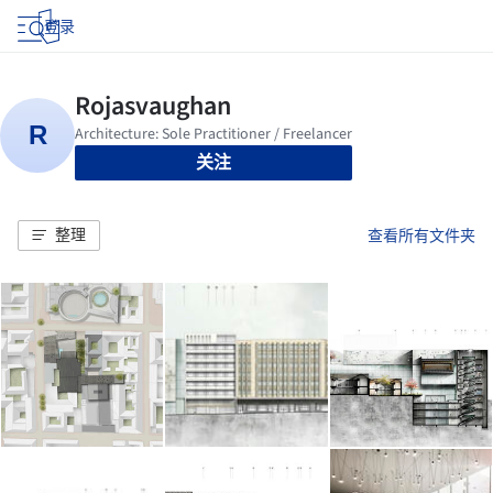
登录
关注
整理
查看所有文件夹