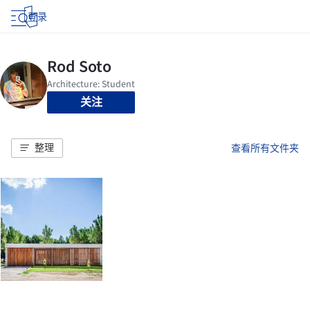
登录
关注
整理
查看所有文件夹