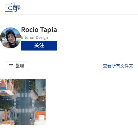
登录
关注
整理
查看所有文件夹