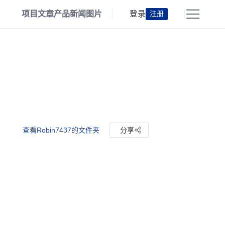
项目
文章
产品
新闻
图片
登录
注册
查看Robin7437的文件夹
分享