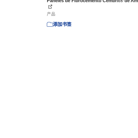
Paneles de Fibrocemento Cembrit® de Am
产品
添加书签