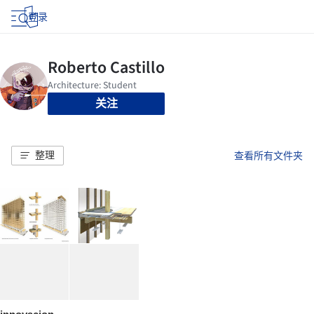
登录
关注
整理
查看所有文件夹