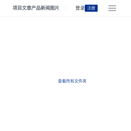
项目
文章
产品
新闻
图片
登录
注册
查看所有文件夹