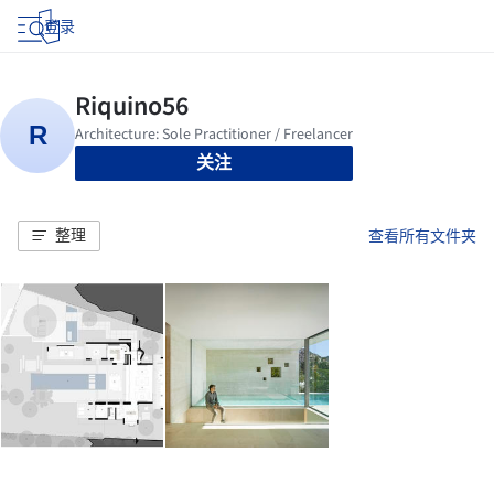
登录
关注
整理
查看所有文件夹