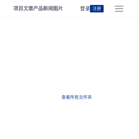
项目
文章
产品
新闻
图片
登录
注册
查看所有文件夹