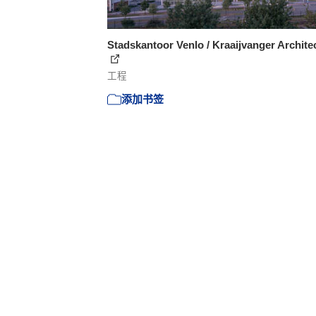
Stadskantoor Venlo / Kraaijvanger Archite
工程
添加书签