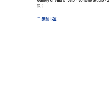
Gallery of Villa Uliveto / Noname Studio - 
照片
添加书签