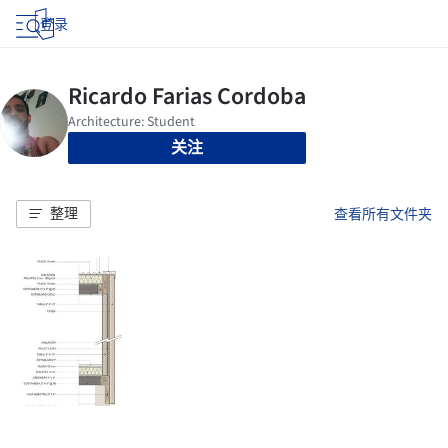
登录
关注
整理
查看所有文件夹