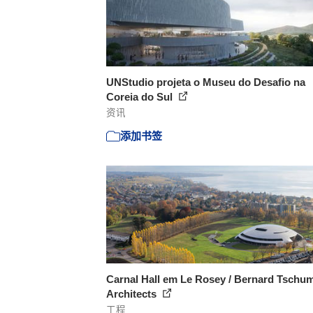
UNStudio projeta o Museu do Desafio na
Coreia do Sul
资讯
添加书签
Carnal Hall em Le Rosey / Bernard Tschum
Architects
工程