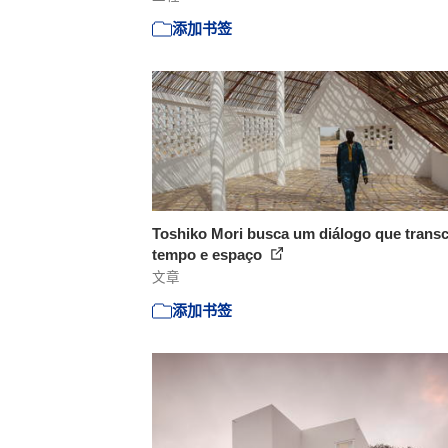
添加书签
Toshiko Mori busca um diálogo que trans
tempo e espaço
文章
添加书签