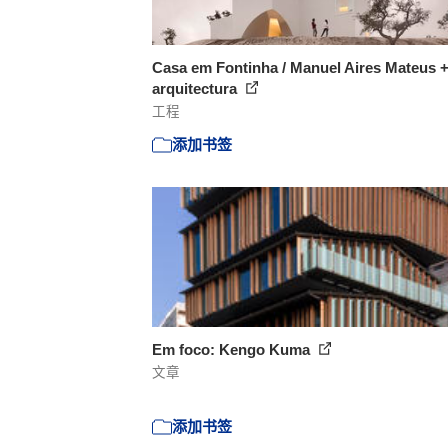
Casa em Fontinha / Manuel Aires Mateus +
arquitectura
工程
添加书签
Em foco: Kengo Kuma
文章
添加书签