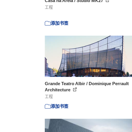
Casa na Areia / Studio MK27
工程
添加书签
Grande Teatro Albir / Dominique Perrault
Architecture
工程
添加书签