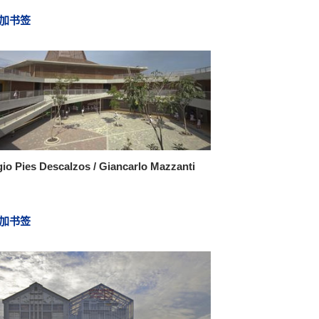
加书签
io Pies Descalzos / Giancarlo Mazzanti
加书签