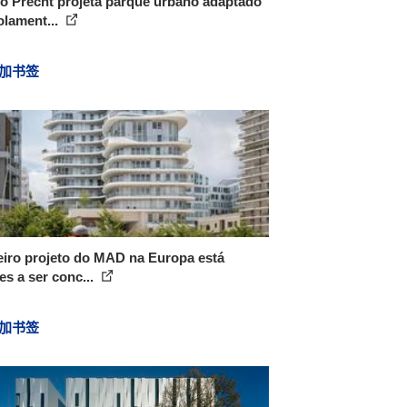
o Precht projeta parque urbano adaptado
olament...
加书签
eiro projeto do MAD na Europa está
es a ser conc...
加书签