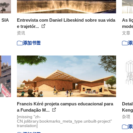
 SIA
Entrevista com Daniel Libeskind sobre sua vida
As li
e trajetór...
mode
资讯
文章
添加书签
添
Francis Kéré projeta campus educacional para
Detal
a Fundação M...
Ken
[missing "zh-
杂项
CN.jslibrary.bookmarks_meta_type.unbuilt-project"
translation]
添