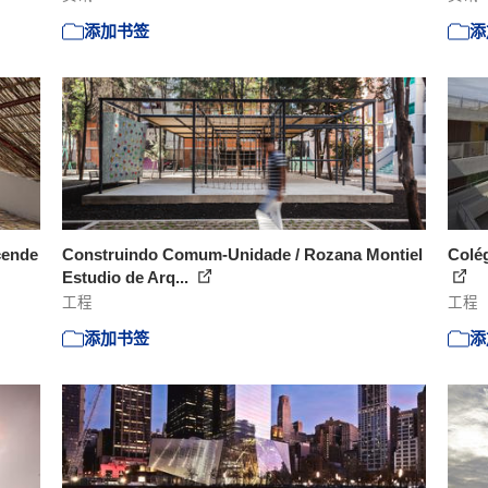
添加书签
添
cende
Construindo Comum-Unidade / Rozana Montiel
Colég
Estudio de Arq...
工程
工程
添加书签
添