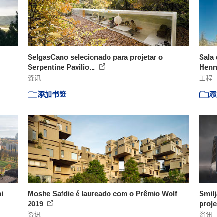
SelgasCano selecionado para projetar o
Sala 
Serpentine Pavilio...
Henn
资讯
工程
添加书签
添
i
Moshe Safdie é laureado com o Prêmio Wolf
Smilj
2019
proje
资讯
资讯