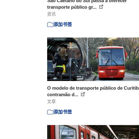
São Caetano do Sul passa a oferecer
transporte público gr...
资讯
添加书签
O modelo de transporte público de Curitib
contramão d...
文章
添加书签