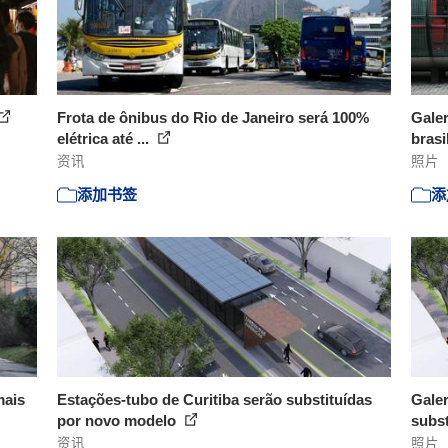
Frota de ônibus do Rio de Janeiro será 100%
Galer
elétrica até ...
brasil
资讯
照片
添加书签
添
mais
Estações-tubo de Curitiba serão substituídas
Galer
por novo modelo
subst
资讯
照片