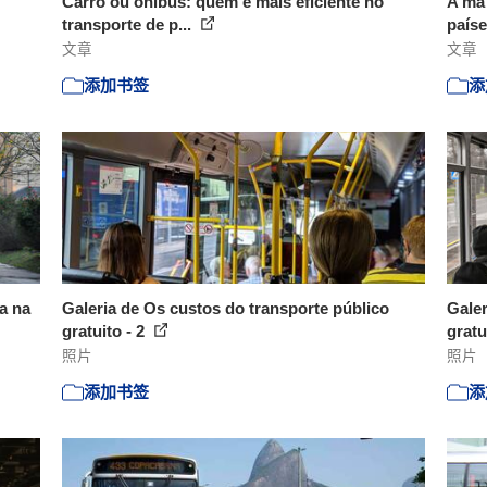
Carro ou ônibus: quem é mais eficiente no
A má 
transporte de p...
paíse
文章
文章
添加书签
添
a na
Galeria de Os custos do transporte público
Galer
gratuito - 2
gratu
照片
照片
添加书签
添