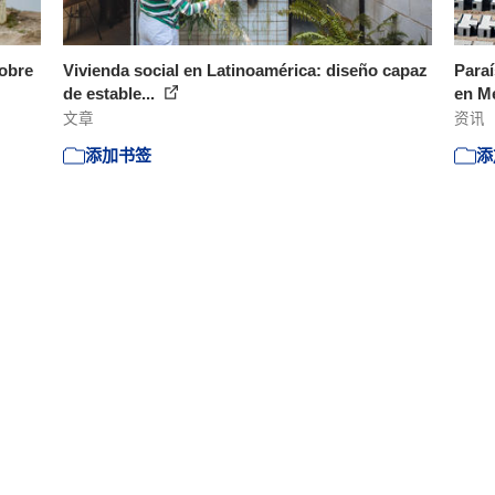
sobre
Vivienda social en Latinoamérica: diseño capaz
Paraí
de estable...
en Mé
文章
资讯
添加书签
添