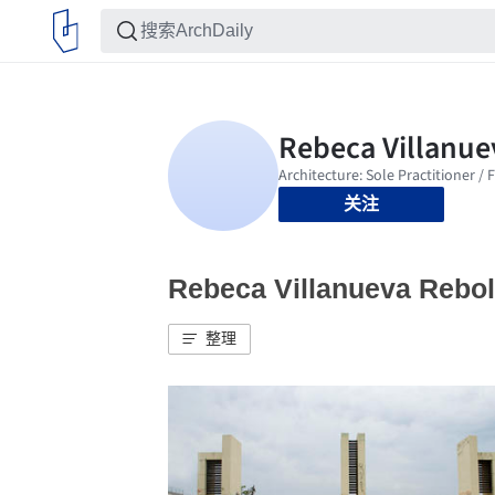
关注
Rebeca Villanueva Re
整理