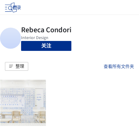
登录
关注
整理
查看所有文件夹