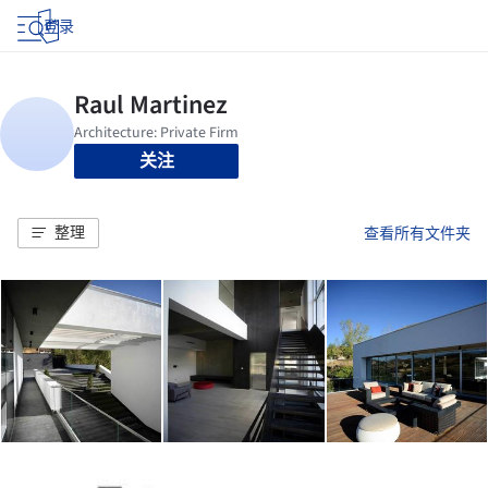
登录
关注
整理
查看所有文件夹