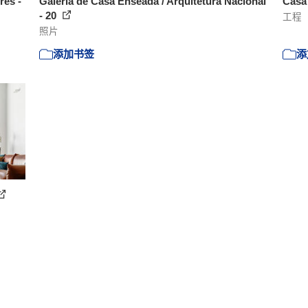
res -
Galeria de Casa Enseada / Arquitetura Nacional
Casa 
- 20
工程
照片
添加书签
添