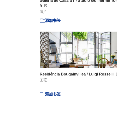
Galeria de Casa BT / Studio Guilherme Tor
9
照片
添加书签
Residência Bougainvillea / Luigi Rosselli
工程
添加书签