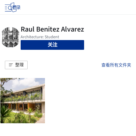
登录
关注
整理
查看所有文件夹