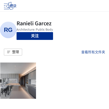
登录
关注
整理
查看所有文件夹