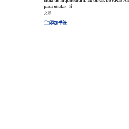
Guía de arquitectura: 20 obras de Alvar Aa
para visitar
文章
添加书签