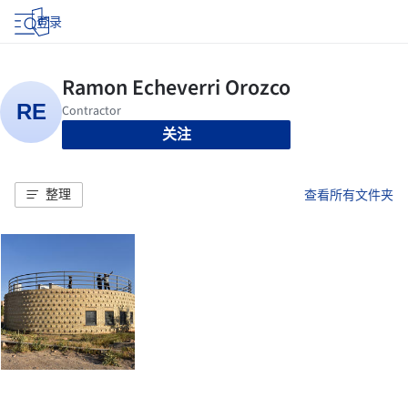
登录
关注
整理
查看所有文件夹