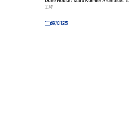
Dune House / Marc Koehler Architects
工程
添加书签