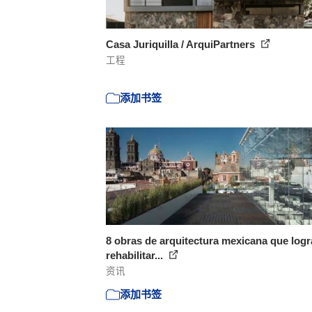
Casa Juriquilla / ArquiPartners
工程
添加书签
8 obras de arquitectura mexicana que log
rehabilitar...
资讯
添加书签