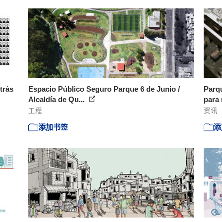
trás
Espacio Público Seguro Parque 6 de Junio /
Parqu
Alcaldía de Qu...
para 
工程
资讯
添加书签
添