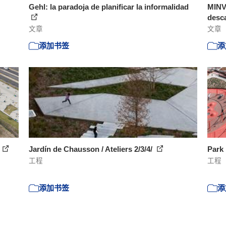
Gehl: la paradoja de planificar la informalidad
MINVU
desca
文章
文章
添加书签
添
Jardín de Chausson / Ateliers 2/3/4/
Park 
工程
工程
添加书签
添