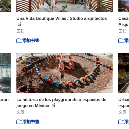
Una Vida Boutique Villas / Studio arquitectos
Casa
Arqu
工程
工程
添加书签
添
raron
La historia de los playgrounds o espacios de
Urban
juego en México
espac
文章
文章
添加书签
添