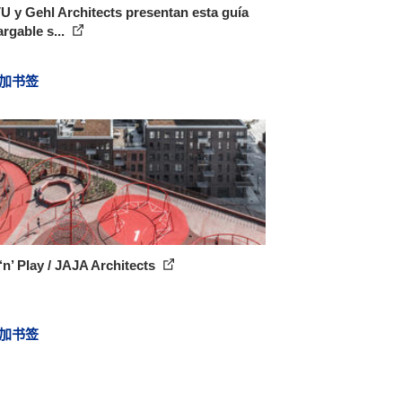
 y Gehl Architects presentan esta guía
rgable s...
加书签
‘n’ Play / JAJA Architects
加书签