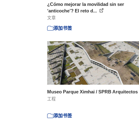
¿Cómo mejorar la movilidad sin ser
‘anticoche’? El reto d...
文章
添加书签
Museo Parque Ximhai / SPRB Arquitectos
工程
添加书签