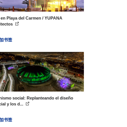
 en Playa del Carmen / YUPANA
itectos
加书签
ismo social: Replanteando el diseño
ial y los d...
加书签