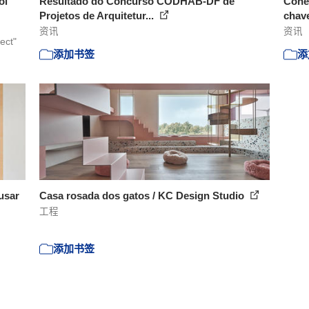
ol
Resultado do Concurso CODHAB-DF de
Cone
Projetos de Arquitetur...
chave
资讯
资讯
ect"
添加书签
添
usar
Casa rosada dos gatos / KC Design Studio
工程
添加书签