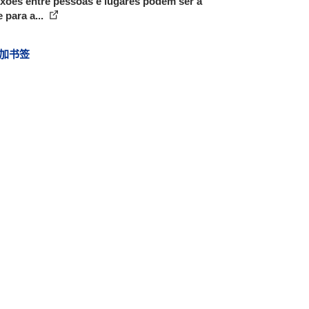
xões entre pessoas e lugares podem ser a
 para a...
加书签