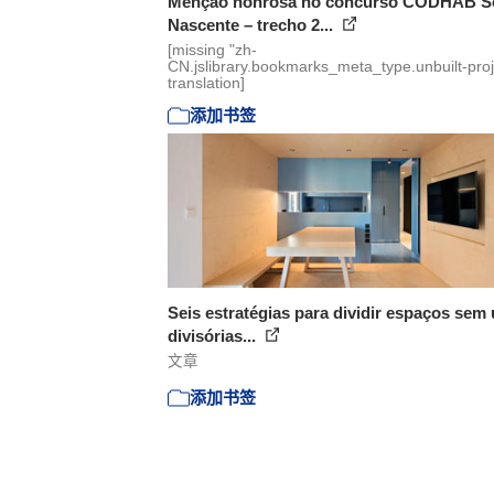
Menção honrosa no concurso CODHAB S
Nascente – trecho 2...
[missing "zh-
CN.jslibrary.bookmarks_meta_type.unbuilt-proj
translation]
添加书签
Seis estratégias para dividir espaços sem 
divisórias...
文章
添加书签