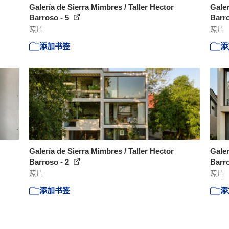
Galería de Sierra Mimbres / Taller Hector
Galer
Barroso - 5
Barro
照片
照片
添加书签
添
Galería de Sierra Mimbres / Taller Hector
Galer
Barroso - 2
Barro
照片
照片
添加书签
添