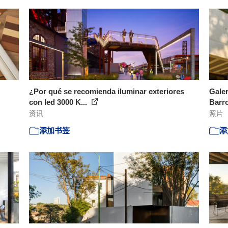
¿Por qué se recomienda iluminar exteriores
Galer
con led 3000 K...
Barr
资讯
照片
添加书签
添