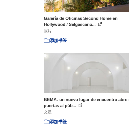
Galería de Oficinas Second Home en
Hollywood / Selgascano...
照片
添加书签
BEMA: un nuevo lugar de encuentro abre
puertas al púb...
文章
添加书签