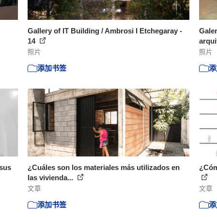
Gallery of IT Building / Ambrosi I Etchegaray -
Galer
14
arqui
照片
照片
添加书签
添
 sus
¿Cuáles son los materiales más utilizados en
¿Cómo
las vivienda...
文章
文章
添加书签
添