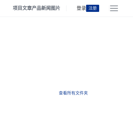
项目
文章
产品
新闻
图片
登录
注册
查看所有文件夹