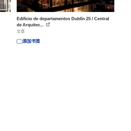
Edificio de departamentos Dublín 25 / Central
de Arquitec...
文章
添加书签