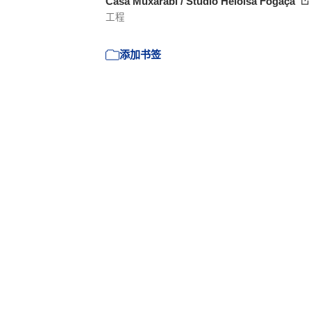
Casa Muxarabi / Studio Heloisa Fogaça
工程
添加书签