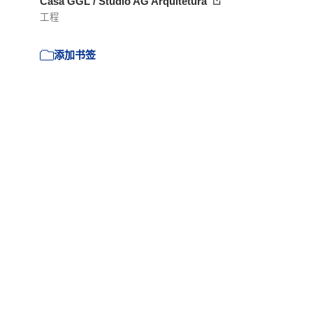
Casa GGL / Studio AG Arquitetura
工程
添加书签