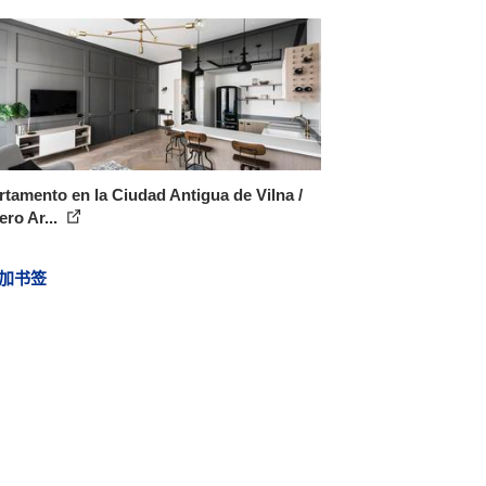
tamento en la Ciudad Antigua de Vilna /
jero Ar...
加书签