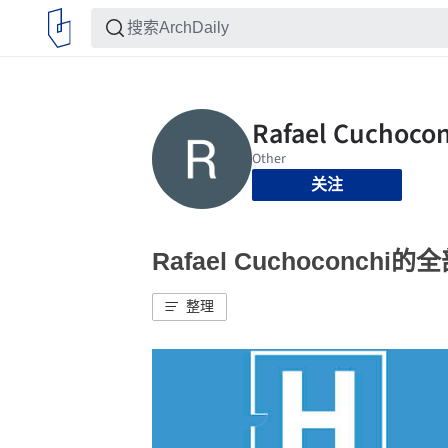
关注
Rafael Cuchoconchi
整理