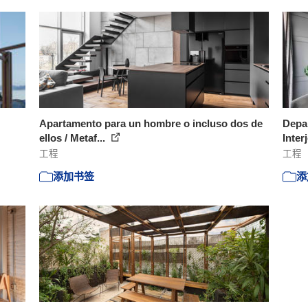
Apartamento para un hombre o incluso dos de
Depar
ellos / Metaf...
Inter
工程
工程
添加书签
添