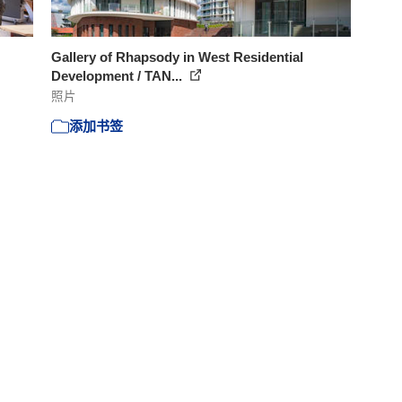
Gallery of Rhapsody in West Residential
Development / TAN...
照片
添加书签