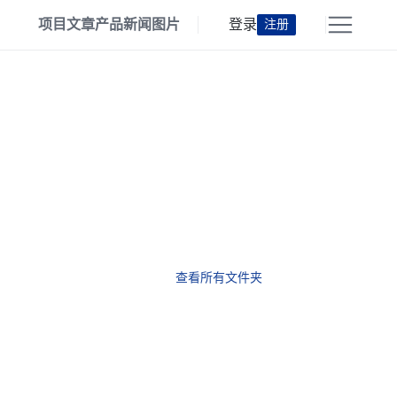
项目
文章
产品
新闻
图片
登录
注册
查看所有文件夹