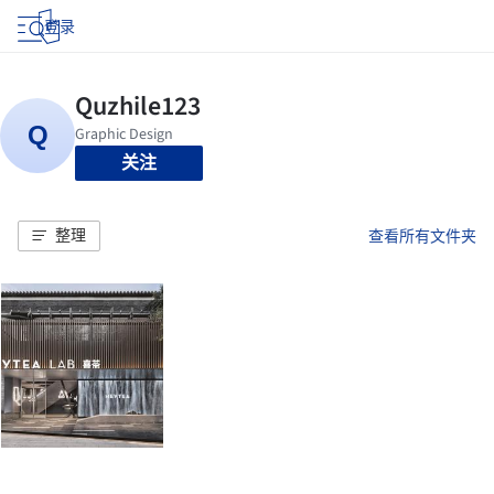
登录
关注
整理
查看所有文件夹