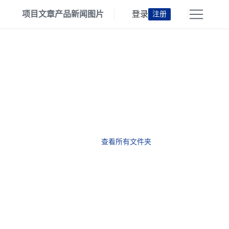
项目
文章
产品
新闻
图片
登录
注册
查看所有文件夹