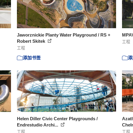
Jaworznickie Planty Water Playground / RS +
MPAV
Robert Skitek
工程
工程
添加书签
添
Helen Diller Civic Center Playgrounds /
Azatl
Endrestudio Archi...
Chel
工程
工程