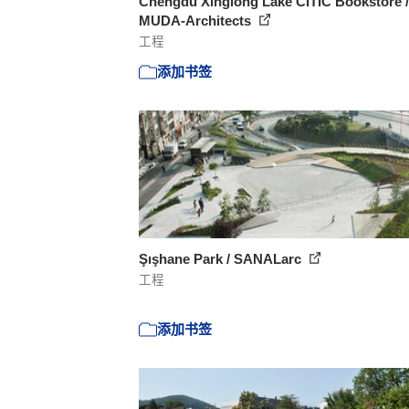
Chengdu Xinglong Lake CITIC Bookstore /
MUDA-Architects
工程
添加书签
Şışhane Park / SANALarc
工程
添加书签