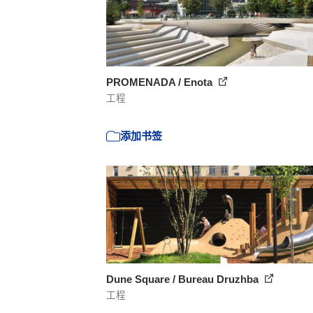
PROMENADA / Enota
工程
添加书签
Dune Square / Bureau Druzhba
工程