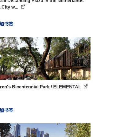
ial Distancing Plaza in the Netherlands
 City w...
加书签
dren's Bicentennial Park / ELEMENTAL
加书签