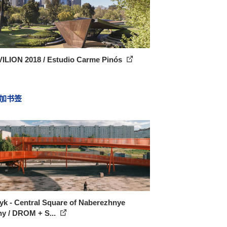
ILION 2018 / Estudio Carme Pinós
加书签
yk - Central Square of Naberezhnye
ny / DROM + S...