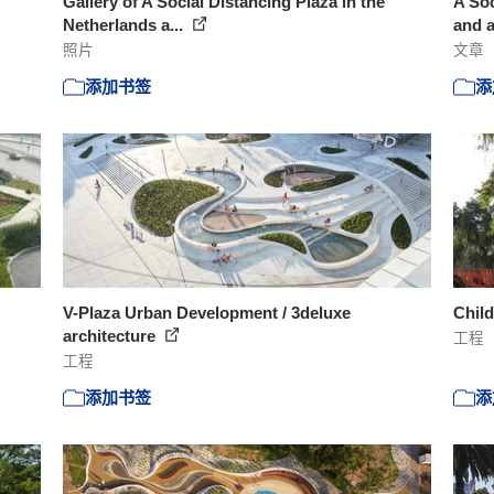
Gallery of A Social Distancing Plaza in the
A Soc
Netherlands a...
and a
照片
文章
添加书签
添
V-Plaza Urban Development / 3deluxe
Chil
architecture
工程
工程
添加书签
添