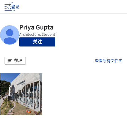
登录
关注
整理
查看所有文件夹