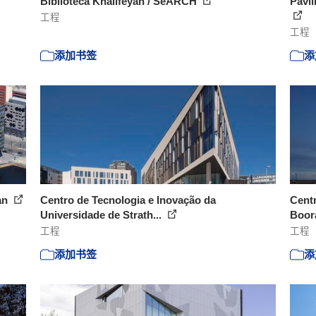
Biblioteca Khalifeyah / SeARCH
Pavil
工程
工程
添加书签
添
an
Centro de Tecnologia e Inovação da
Centr
Universidade de Strath...
Boora
工程
工程
添加书签
添