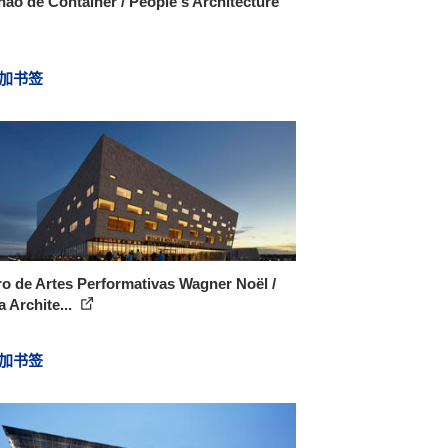
hão de Container / People's Architecture
加书签
o de Artes Performativas Wagner Noël /
 Archite...
加书签