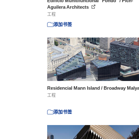
Edifício Munltifuncional "Fondo" / Pich-
Aguilera Architects
工程
添加书签
Residencial Mann Island / Broadway Maly
工程
添加书签