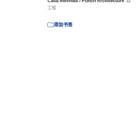
Casa min/máx / Punch Architecture
工程
添加书签