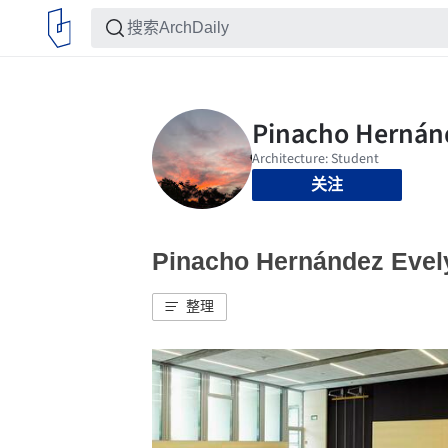
关注
Pinacho Hernández E
整理