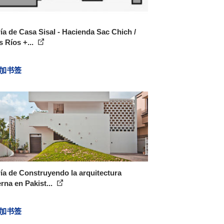
ía de Casa Sisal - Hacienda Sac Chich /
 Ríos +...
加书签
ía de Construyendo la arquitectura
na en Pakist...
加书签