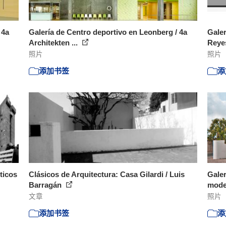
 4a
Galería de Centro deportivo en Leonberg / 4a
Galer
Architekten ...
Reyes
照片
照片
添加书签
添
ticos
Clásicos de Arquitectura: Casa Gilardi / Luis
Galer
Barragán
moder
文章
照片
添加书签
添