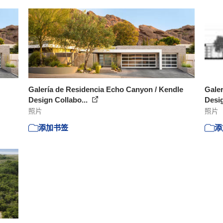
Galería de Residencia Echo Canyon / Kendle
Galer
Design Collabo...
Desig
照片
照片
添加书签
添