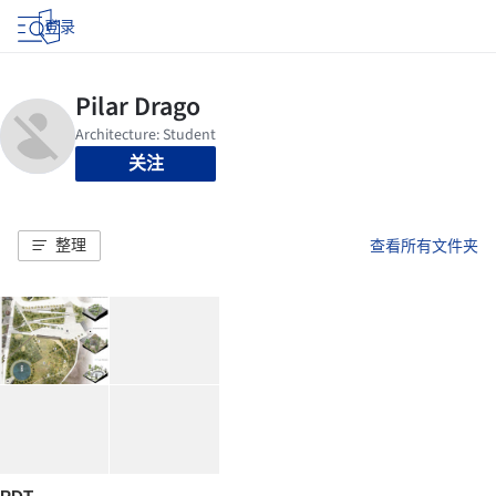
登录
关注
整理
查看所有文件夹